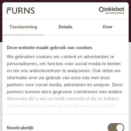
Dieser Abschnitt wird derzeit gewartet.
Wenn Sie Informationen vermissen, können Sie uns
unter +31 413 395 294 anrufen oder uns unter
Toestemming
Details
Over
info@furns.com
eine E-Mail senden.
Deze website maakt gebruik van cookies
We gebruiken cookies om content en advertenties te
personaliseren, om functies voor social media te bieden
en om ons websiteverkeer te analyseren. Ook delen we
informatie over uw gebruik van onze site met onze
partners voor social media, adverteren en analyse. Deze
partners kunnen deze gegevens combineren met andere
informatie die u aan ze heeft verstrekt of die ze hebben
verzameld op basis van uw gebruik van hun services.
Wil je meer weten over onze privacyverklaring? Dat lees
Toestemmingsselectie
je
hier
.
Noodzakelijk