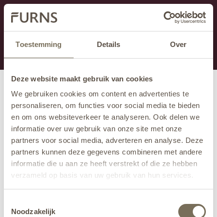
Dieser Abschnitt wird derzeit gewartet.
Wenn Sie Informationen vermissen, können Sie uns
unter +31 413 395 294 anrufen oder uns unter
Toestemming
Details
Over
info@furns.com
eine E-Mail senden.
Deze website maakt gebruik van cookies
We gebruiken cookies om content en advertenties te
personaliseren, om functies voor social media te bieden
en om ons websiteverkeer te analyseren. Ook delen we
informatie over uw gebruik van onze site met onze
partners voor social media, adverteren en analyse. Deze
partners kunnen deze gegevens combineren met andere
informatie die u aan ze heeft verstrekt of die ze hebben
verzameld op basis van uw gebruik van hun services.
Wil je meer weten over onze privacyverklaring? Dat lees
Toestemmingsselectie
je
hier
.
Noodzakelijk