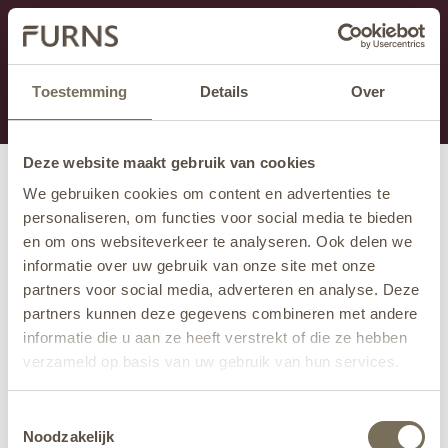
Dieser Abschnitt wird derzeit gewartet.
Wenn Sie Informationen vermissen, können Sie uns
unter +31 413 395 294 anrufen oder uns unter
Toestemming
Details
Over
info@furns.com
eine E-Mail senden.
Deze website maakt gebruik van cookies
We gebruiken cookies om content en advertenties te
personaliseren, om functies voor social media te bieden
en om ons websiteverkeer te analyseren. Ook delen we
informatie over uw gebruik van onze site met onze
partners voor social media, adverteren en analyse. Deze
partners kunnen deze gegevens combineren met andere
informatie die u aan ze heeft verstrekt of die ze hebben
verzameld op basis van uw gebruik van hun services.
Wil je meer weten over onze privacyverklaring? Dat lees
Toestemmingsselectie
je
hier
.
Noodzakelijk