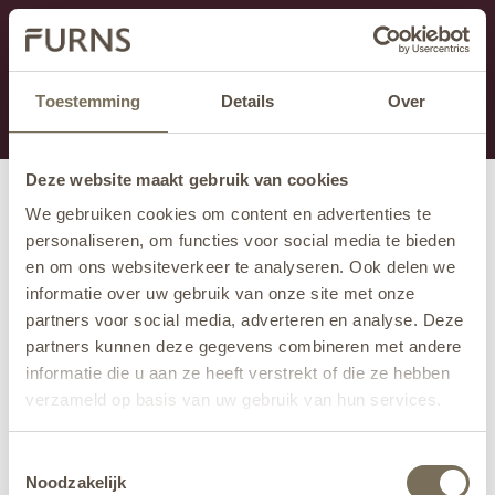
Dieser Abschnitt wird derzeit gewartet.
Wenn Sie Informationen vermissen, können Sie uns
unter +31 413 395 294 anrufen oder uns unter
Toestemming
Details
Over
info@furns.com
eine E-Mail senden.
Deze website maakt gebruik van cookies
We gebruiken cookies om content en advertenties te
personaliseren, om functies voor social media te bieden
en om ons websiteverkeer te analyseren. Ook delen we
informatie over uw gebruik van onze site met onze
partners voor social media, adverteren en analyse. Deze
partners kunnen deze gegevens combineren met andere
informatie die u aan ze heeft verstrekt of die ze hebben
verzameld op basis van uw gebruik van hun services.
Wil je meer weten over onze privacyverklaring? Dat lees
Toestemmingsselectie
je
hier
.
Noodzakelijk