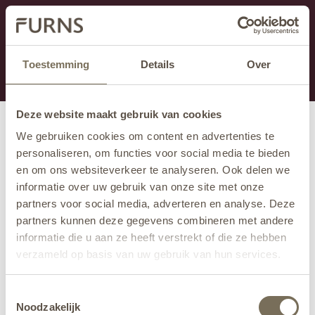
Dieser Abschnitt wird derzeit gewartet.
Wenn Sie Informationen vermissen, können Sie uns
unter +31 413 395 294 anrufen oder uns unter
Toestemming
Details
Over
info@furns.com
eine E-Mail senden.
Deze website maakt gebruik van cookies
We gebruiken cookies om content en advertenties te
personaliseren, om functies voor social media te bieden
en om ons websiteverkeer te analyseren. Ook delen we
informatie over uw gebruik van onze site met onze
partners voor social media, adverteren en analyse. Deze
partners kunnen deze gegevens combineren met andere
informatie die u aan ze heeft verstrekt of die ze hebben
verzameld op basis van uw gebruik van hun services.
Wil je meer weten over onze privacyverklaring? Dat lees
Toestemmingsselectie
je
hier
.
Noodzakelijk