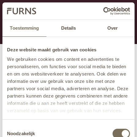
Dieser Abschnitt wird derzeit gewartet.
Wenn Sie Informationen vermissen, können Sie uns
unter +31 413 395 294 anrufen oder uns unter
Toestemming
Details
Over
info@furns.com
eine E-Mail senden.
Deze website maakt gebruik van cookies
We gebruiken cookies om content en advertenties te
personaliseren, om functies voor social media te bieden
en om ons websiteverkeer te analyseren. Ook delen we
informatie over uw gebruik van onze site met onze
partners voor social media, adverteren en analyse. Deze
partners kunnen deze gegevens combineren met andere
informatie die u aan ze heeft verstrekt of die ze hebben
verzameld op basis van uw gebruik van hun services.
Wil je meer weten over onze privacyverklaring? Dat lees
Toestemmingsselectie
je
hier
.
Noodzakelijk