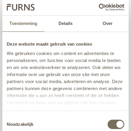
Toestemming
Details
Over
Wellenförmige Formen
schaffen
Deze website maakt gebruik van cookies
We gebruiken cookies om content en advertenties te
GEWALZTE OBERKANTE
personaliseren, om functies voor social media te bieden
en om ons websiteverkeer te analyseren. Ook delen we
informatie over uw gebruik van onze site met onze
partners voor social media, adverteren en analyse. Deze
partners kunnen deze gegevens combineren met andere
Perfekt als Rasenkante
informatie die u aan ze heeft verstrekt of die ze hebben
verzameld op basis van uw gebruik van hun services.
UMGELEGTE OBERRAND
Wil je meer weten over onze privacyverklaring? Dat lees
Toestemmingsselectie
je
hier
.
Noodzakelijk