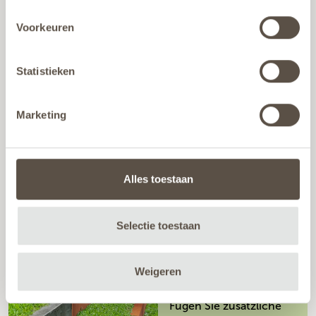
Abgegrenzte Bereiche
Voorkeuren
schaffen
Statistieken
ECKSTÜCKE
Marketing
Alles toestaan
Erhältlich für alle Typen
Selectie toestaan
ÜBERGANGSPROFILE
Weigeren
Fügen Sie zusätzliche