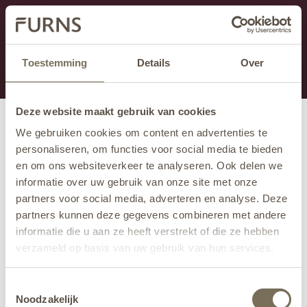
Dieser Abschnitt wird derzeit gewartet.
Wenn Sie Informationen vermissen, können Sie uns
unter +31 413 395 294 anrufen oder uns unter
Toestemming
Details
Over
info@furns.com
eine E-Mail senden.
Deze website maakt gebruik van cookies
We gebruiken cookies om content en advertenties te
personaliseren, om functies voor social media te bieden
en om ons websiteverkeer te analyseren. Ook delen we
informatie over uw gebruik van onze site met onze
partners voor social media, adverteren en analyse. Deze
partners kunnen deze gegevens combineren met andere
informatie die u aan ze heeft verstrekt of die ze hebben
verzameld op basis van uw gebruik van hun services.
Wil je meer weten over onze privacyverklaring? Dat lees
Toestemmingsselectie
je
hier
.
Noodzakelijk