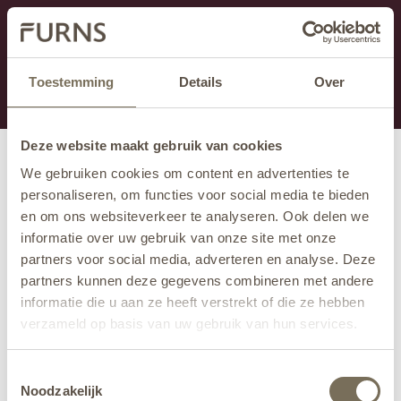
Dieser Abschnitt wird derzeit gewartet.
Wenn Sie Informationen vermissen, können Sie uns
unter +31 413 395 294 anrufen oder uns unter
Toestemming
Details
Over
info@furns.com
eine E-Mail senden.
Deze website maakt gebruik van cookies
We gebruiken cookies om content en advertenties te
personaliseren, om functies voor social media te bieden
en om ons websiteverkeer te analyseren. Ook delen we
informatie over uw gebruik van onze site met onze
partners voor social media, adverteren en analyse. Deze
partners kunnen deze gegevens combineren met andere
informatie die u aan ze heeft verstrekt of die ze hebben
verzameld op basis van uw gebruik van hun services.
Wil je meer weten over onze privacyverklaring? Dat lees
Toestemmingsselectie
je
hier
.
Noodzakelijk