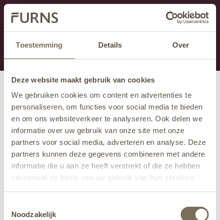
Dieser Abschnitt wird derzeit gewartet.
Wenn Sie Informationen vermissen, können Sie uns
unter +31 413 395 294 anrufen oder uns unter
Toestemming
Details
Over
info@furns.com
eine E-Mail senden.
Deze website maakt gebruik van cookies
We gebruiken cookies om content en advertenties te
personaliseren, om functies voor social media te bieden
en om ons websiteverkeer te analyseren. Ook delen we
informatie over uw gebruik van onze site met onze
partners voor social media, adverteren en analyse. Deze
partners kunnen deze gegevens combineren met andere
informatie die u aan ze heeft verstrekt of die ze hebben
verzameld op basis van uw gebruik van hun services.
Wil je meer weten over onze privacyverklaring? Dat lees
Toestemmingsselectie
je
hier
.
Noodzakelijk