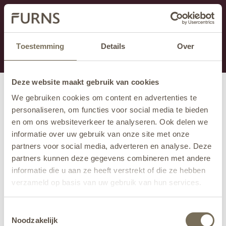
Dieser Abschnitt wird derzeit gewartet.
Wenn Sie Informationen vermissen, können Sie uns
unter +31 413 395 294 anrufen oder uns unter
Toestemming
Details
Over
info@furns.com
eine E-Mail senden.
Deze website maakt gebruik van cookies
We gebruiken cookies om content en advertenties te
personaliseren, om functies voor social media te bieden
en om ons websiteverkeer te analyseren. Ook delen we
informatie over uw gebruik van onze site met onze
partners voor social media, adverteren en analyse. Deze
partners kunnen deze gegevens combineren met andere
informatie die u aan ze heeft verstrekt of die ze hebben
verzameld op basis van uw gebruik van hun services.
Wil je meer weten over onze privacyverklaring? Dat lees
Toestemmingsselectie
je
hier
.
Noodzakelijk