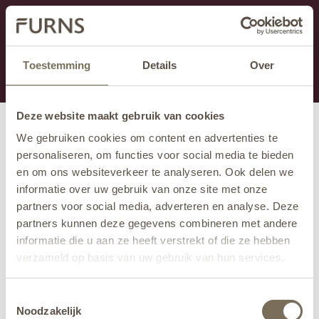
Dieser Abschnitt wird derzeit gewartet.
Wenn Sie Informationen vermissen, können Sie uns
unter +31 413 395 294 anrufen oder uns unter
Toestemming
Details
Over
info@furns.com
eine E-Mail senden.
Deze website maakt gebruik van cookies
We gebruiken cookies om content en advertenties te
personaliseren, om functies voor social media te bieden
en om ons websiteverkeer te analyseren. Ook delen we
informatie over uw gebruik van onze site met onze
partners voor social media, adverteren en analyse. Deze
partners kunnen deze gegevens combineren met andere
informatie die u aan ze heeft verstrekt of die ze hebben
verzameld op basis van uw gebruik van hun services.
Wil je meer weten over onze privacyverklaring? Dat lees
Toestemmingsselectie
je
hier
.
Noodzakelijk