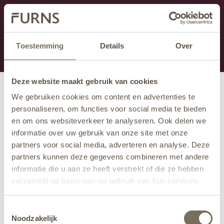
Dieser Abschnitt wird derzeit gewartet.
Wenn Sie Informationen vermissen, können Sie uns
unter +31 413 395 294 anrufen oder uns unter
Toestemming
Details
Over
info@furns.com
eine E-Mail senden.
Deze website maakt gebruik van cookies
We gebruiken cookies om content en advertenties te
personaliseren, om functies voor social media te bieden
en om ons websiteverkeer te analyseren. Ook delen we
informatie over uw gebruik van onze site met onze
partners voor social media, adverteren en analyse. Deze
partners kunnen deze gegevens combineren met andere
informatie die u aan ze heeft verstrekt of die ze hebben
verzameld op basis van uw gebruik van hun services.
Wil je meer weten over onze privacyverklaring? Dat lees
Toestemmingsselectie
je
hier
.
Noodzakelijk